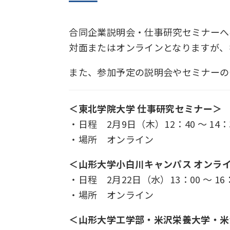
合同企業説明会・仕事研究セミナーへ
対面またはオンラインとなりますが、
また、参加予定の説明会やセミナーの
＜東北学院大学 仕事研究セミナー＞
・日程
2
月
9
日（木）
12
：
40
～
14
：
・場所 オンライン
＜山形大学小白川キャンパス オンラ
・日程
2
月
22
日（水）
13
：
00
～
16
・場所 オンライン
＜山形大学工学部・米沢栄養大学・米