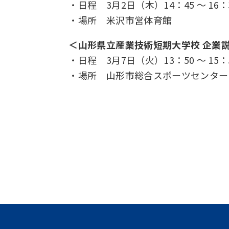
・日程
3
月
2
日（木）
14
：
45
～
16
：
・場所 米沢市営体育館
＜山形県立産業技術短期大学校 企業
・日程
3
月
7
日（火）13：50 ～ 15：
・場所 山形市総合スポーツセンター