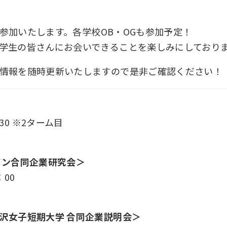
参加いたします。各学校
OB
・
OG
も参加予定！
学生の皆さんにお会いできることを楽しみにしており
情報を随時更新いたしますので是非ご確認ください！
30
※
2
ターム目
イン合同企業研究会＞
：
00
沢女子短期大学 合同企業説明会＞